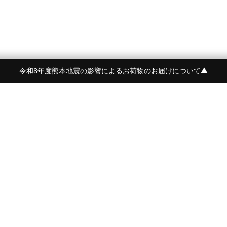
令和8年度熊本地震の影響によるお荷物のお届けについて
▼
令和8年度熊本地震の影響によるお荷物のお届けにつ
BRAND
CONTENTS
BEORMA
FEATURE
Crockett&Jones
NEWS
詳しく見る
PYRENEX
STYLE
BARBARIAN
AGEING
OWEN BARRY
JOURNAL
McROSTIE
PRESS