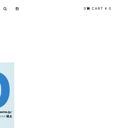
0
CART ¥ 0