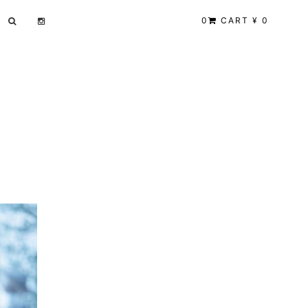
0
CART ¥ 0