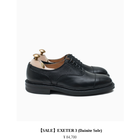
【SALE】EXETER 3 (Dainite Sole)
¥ 84,700