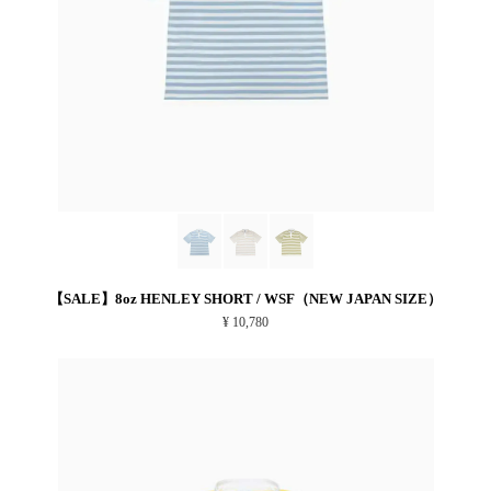
【SALE】8oz HENLEY SHORT / WSF（NEW JAPAN SIZE）
¥ 10,780