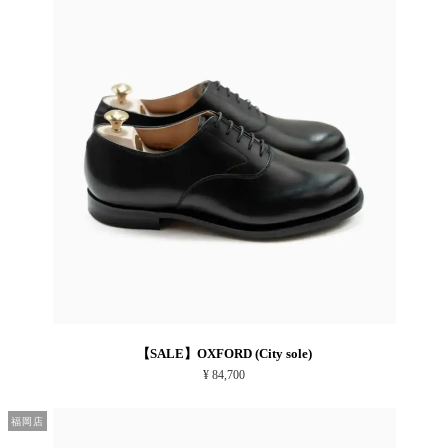
【SALE】OXFORD (City sole)
¥ 84,700
福岡店