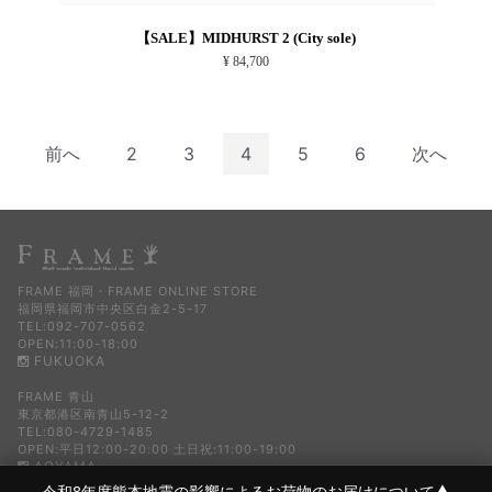
【SALE】MIDHURST 2 (City sole)
¥ 84,700
前へ
2
3
4
5
6
次へ
FRAME 福岡・FRAME ONLINE STORE
福岡県福岡市中央区白金2-5-17
TEL:092-707-0562
OPEN:11:00-18:00
FUKUOKA
FRAME 青山
東京都港区南青山5-12-2
TEL:080-4729-1485
OPEN:平日12:00-20:00 土日祝:11:00-19:00
AOYAMA
令和8年度熊本地震の影響によるお荷物のお届けについて
▼