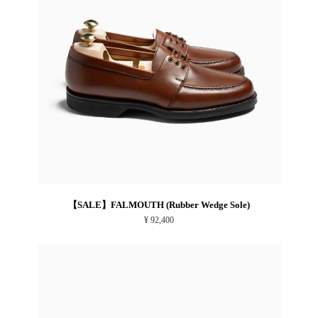
【SALE】FALMOUTH (Rubber Wedge Sole)
¥ 92,400