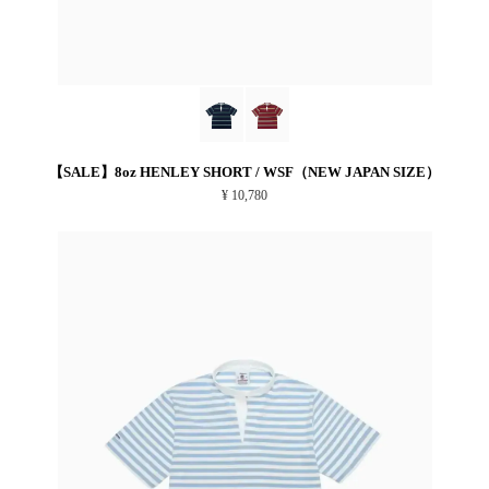
【SALE】8oz HENLEY SHORT / WSF（NEW JAPAN SIZE）
¥ 10,780