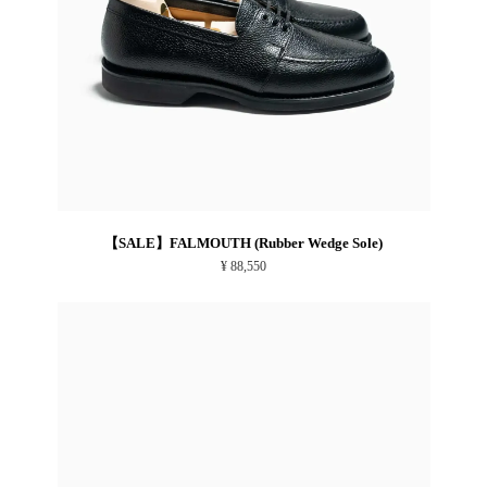
【SALE】FALMOUTH (Rubber Wedge Sole)
¥ 88,550