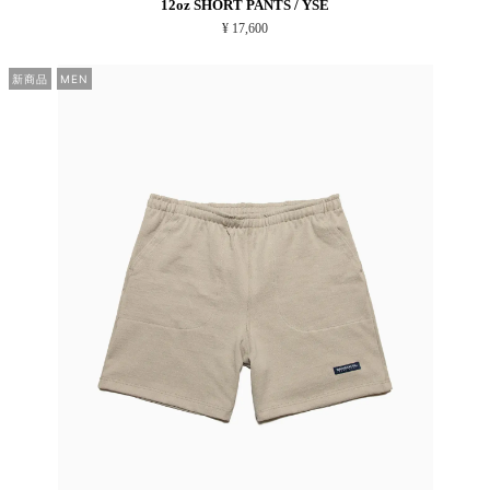
12oz SHORT PANTS / YSE
¥ 17,600
新商品
MEN