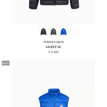
PYRENEX
MENS
GUZET SC
¥ 52,800
MEN