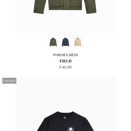
PYRENEX
MENS
FIELD
¥ 46,200
UNISEX