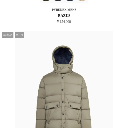
PYRENEX
MENS
BAZUS
¥ 154,000
新商品
MEN