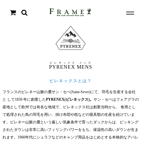
ピレネックス メンズ
PYRENEX MENS
ピレネックスとは？
フランスのピレネー山脈の麓サン・セベ(Saint-Sever)にて、羽毛を生産する会社
と して1859 年に創業した
PYRENEX(ピレネックス)。
サン・セベはフォアグラの
産地として欧州では有名な地域で、ピレネックス社は創業当時から、 食用とし
て処理された鳥の羽毛を用い、掛け布団や枕などの寝具類の生産を続けていま
す。ピレネー山脈の麓という厳しい気象条件で育ったダックからは、ピッキング
されたダウンは非常に高いフィリングパワーをもち、保温性の高いダウンが生ま
れます。1960年代にシュラフなどのキャンプ用品をはじめとする本格的なアパレ