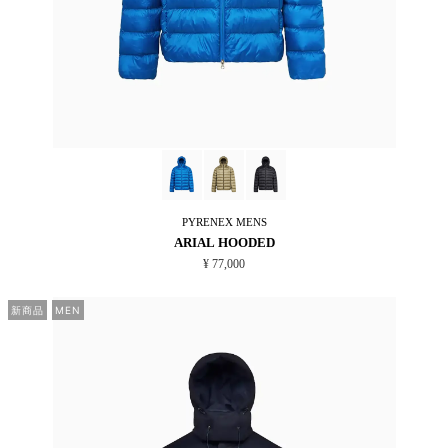
PYRENEX
MENS
ARIAL HOODED
¥ 77,000
新商品
MEN