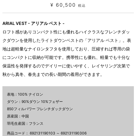
¥ 60,500
税込
ARIAL VEST - アリアル ベスト -
ロフト感がありコンパクト性にも優れるハイクラスなフレンチダッ
クダウンを使用したライトダウンベストの「アリアル ベスト」。表
地は超軽量なナイロンタフタを使用しており、圧縮すれば専用の袋
にコンパクトに収納が可能です。携帯性にも優れ、軽量でも十分な
保温性を発揮するのでデイリーに使いやすく、レイヤリング次第で
秋から真冬、春先までの長い期間の着用ができます。
表地：100% ナイロン
ダウン：90%ダウン 10%フェザー
850フィルパワー フレンチダックダウン
原産国：中国
羽毛生産国：フランス
商品コード：
692131190103 ～ 692131190306