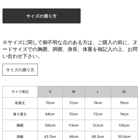
サイズの測り方
※サイズに関して御不明な点のある方は、ご購入の前に、ヌ
ードサイズでの胸囲、胴囲、身長、体重を御記入の上、お問
い合わせ下さい。
サイズの測り方
サイズ表記
S
M
L
XL
前着丈
70cm
72cm
74cm
76cm
後ろ着丈
68cm
70cm
72cm
74cm
胸囲
106cm
114cm
122cm
130cm
肩幅
43.7cm
46cm
48.3cm
50.6cm