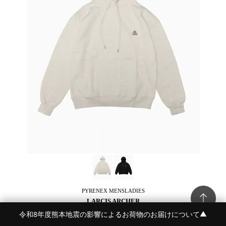
PYRENEX
MENSLADIES
LARCIS ARCHER
¥ 28,600
令和8年度熊本地震の影響によるお荷物のお届けについて
▼