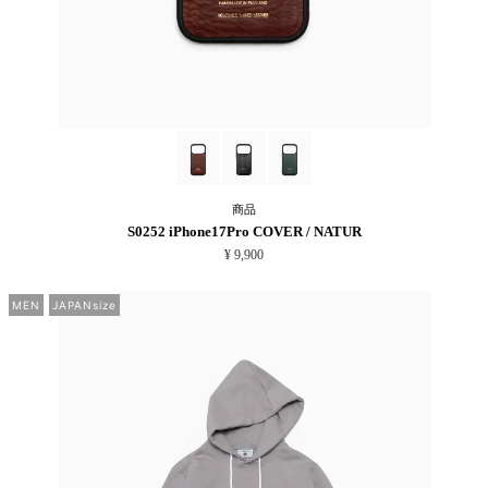
商品
S0252 iPhone17Pro COVER / NATUR
¥ 9,900
MEN
JAPANsize