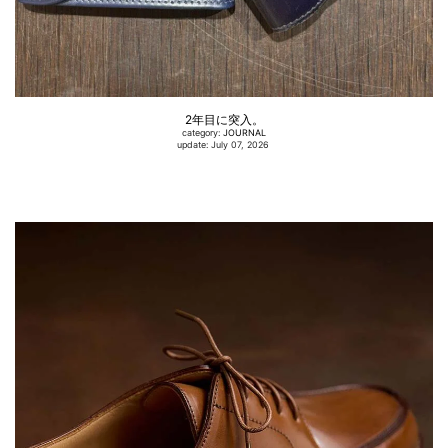
2年目に突入。
category:
JOURNAL
update: July 07, 2026