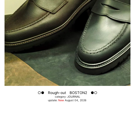
○● Rough-out BOSTON2 ●○
category:
JOURNAL
update:
New
August 04, 2026