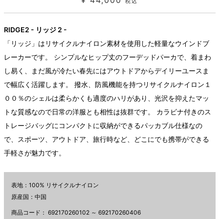
¥ 44,000
税込
RIDGE2 - リッジ 2 -
「リッジ」はリサイクルナイロン素材を使用した軽量なウインドブ
レーカーです。 シンプルなヒップ丈のフーデッドパーカで、着まわ
し易く、まだ風が冷たい春先にはアウトドアからデイリーユースま
で幅広く活躍します。 撥水、防風機能を持つリサイクルナイロン１
００％のシェルは柔らかくも適度のハリがあり、光沢を抑えたマッ
トな質感なので日常の洋服とも相性は抜群です。 カラビナ付きのス
トレージバッグにコンパクトに収納ができるパッカブル仕様なの
で、スポーツ、アウトドア、旅行時など、どこにでも携帯ができる
手軽さが魅力です。
表地：100% リサイクルナイロン
原産国：中国
商品コード：
692170260102 ～ 692170260406