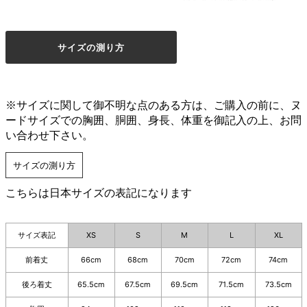
サイズの測り方
※サイズに関して御不明な点のある方は、ご購入の前に、ヌ
ードサイズでの胸囲、胴囲、身長、体重を御記入の上、お問
い合わせ下さい。
サイズの測り方
こちらは日本サイズの表記になります
サイズ表記
XS
S
M
L
XL
前着丈
66cm
68cm
70cm
72cm
74cm
後ろ着丈
65.5cm
67.5cm
69.5cm
71.5cm
73.5cm