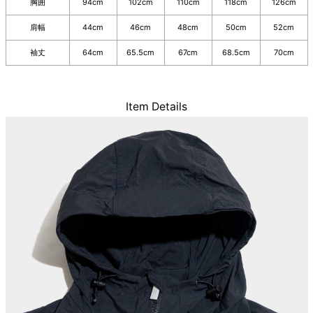
胸囲
94cm
102cm
110cm
118cm
126cm
肩幅
44cm
46cm
48cm
50cm
52cm
袖丈
64cm
65.5cm
67cm
68.5cm
70cm
Item Details