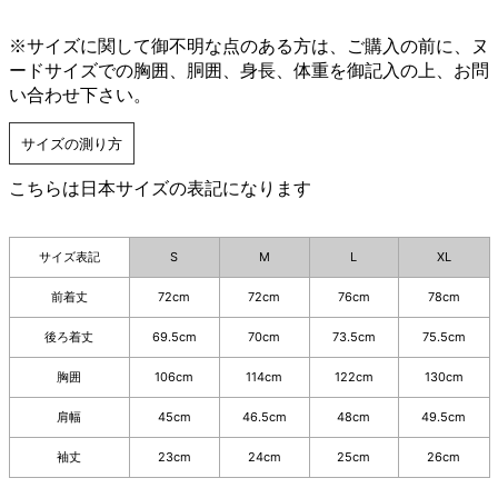
※サイズに関して御不明な点のある方は、ご購入の前に、ヌ
ードサイズでの胸囲、胴囲、身長、体重を御記入の上、お問
い合わせ下さい。
サイズの測り方
こちらは日本サイズの表記になります
サイズ表記
S
M
L
XL
前着丈
72cm
72cm
76cm
78cm
後ろ着丈
69.5cm
70cm
73.5cm
75.5cm
胸囲
106cm
114cm
122cm
130cm
肩幅
45cm
46.5cm
48cm
49.5cm
袖丈
23cm
24cm
25cm
26cm