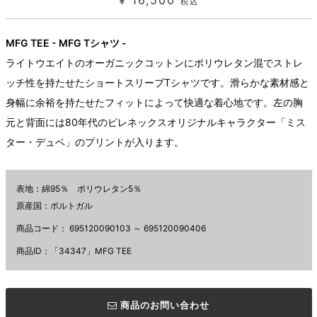
¥ 16,500
税込
MFG TEE - MFG Tシャツ -
ライトウエイトのオーガニックコットンにポリウレタン混でストレ
ッチ性を持たせたショートスリーブTシャツです。滑らかな素材感と
身幅に余裕を持たせたフィットによって快適な着心地です。左の胸
元と背面には80年代のピレネックスオリジナルキャラクター「ミス
ター・デュベ」のプリントが入ります。
表地：綿95％ ポリウレタン5％
原産国：ポルトガル
商品コード：
695120090103 ～ 695120090406
商品ID：「34347」MFG TEE
商品のお問い合わせ