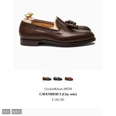
Crockett&Jones
MENS
CAVENDISH 3 (City sole)
¥ 148,500
MEN
福岡店