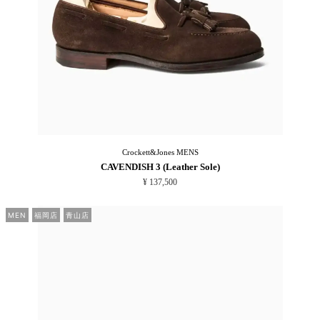
Crockett&Jones
MENS
CAVENDISH 3 (Leather Sole)
¥ 137,500
MEN
福岡店
青山店