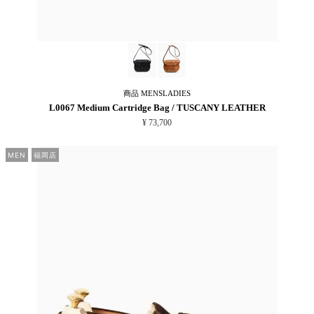
商品
MENSLADIES
L0067 Medium Cartridge Bag / TUSCANY LEATHER
¥ 73,700
MEN
福岡店