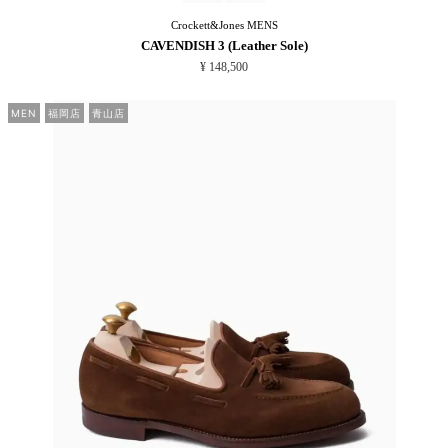
Crockett&Jones
MENS
CAVENDISH 3 (Leather Sole)
¥ 148,500
MEN
福岡店
青山店