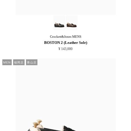
Crockett&Jones
MENS
BOSTON 2 (Leather Sole)
¥ 143,000
MEN
福岡店
青山店