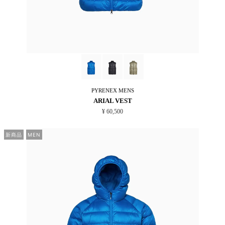
PYRENEX
MENS
ARIAL VEST
¥ 60,500
新商品
MEN