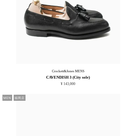
Crockett&Jones
MENS
CAVENDISH 3 (City sole)
¥ 143,000
MEN
福岡店