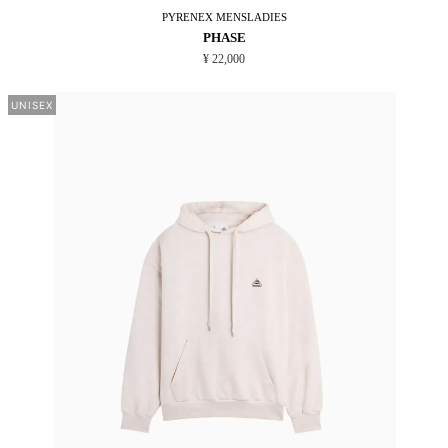
PYRENEX
MENSLADIES
PHASE
¥ 22,000
UNISEX