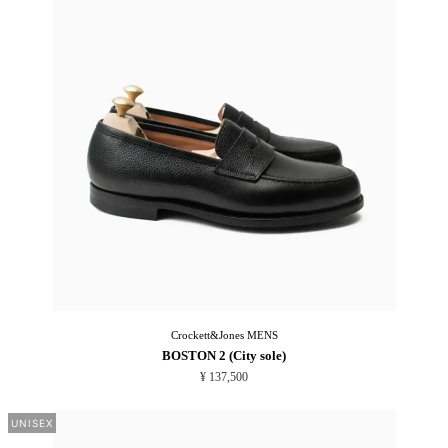
Crockett&Jones
MENS
BOSTON 2 (City sole)
¥ 137,500
UNISEX