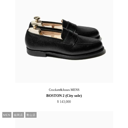
Crockett&Jones
MENS
BOSTON 2 (City sole)
¥ 143,000
MEN
福岡店
青山店