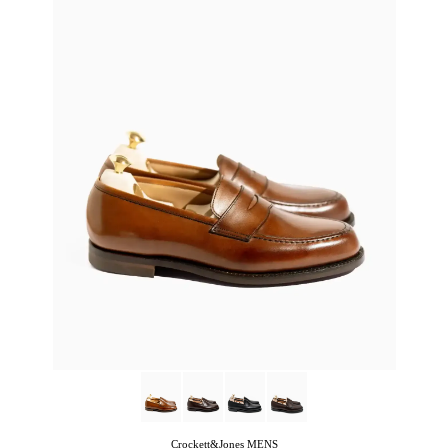
Crockett&Jones
MENS