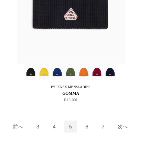
PYRENEX
MENSLADIES
GOMMA
¥ 13,200
前へ
3
4
5
6
7
次へ