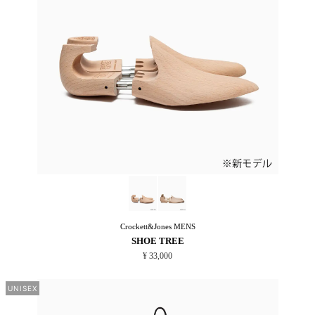
Crockett&Jones
MENS
SHOE TREE
¥ 33,000
UNISEX