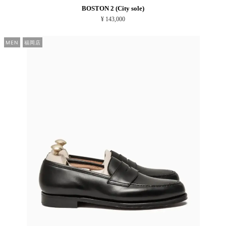
BOSTON 2 (City sole)
¥ 143,000
MEN
福岡店