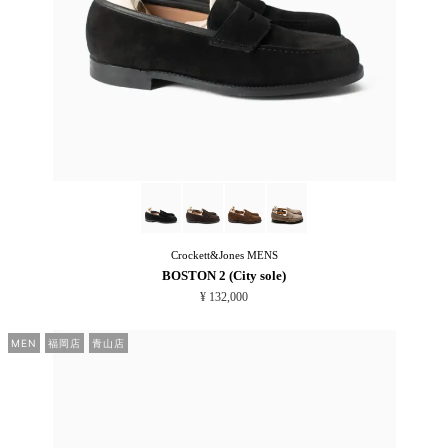
Crockett&Jones
MENS
BOSTON 2 (City sole)
¥ 132,000
MEN
福岡店
青山店