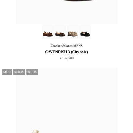
Crockett&Jones
MENS
CAVENDISH 3 (City sole)
¥ 137,500
MEN
福岡店
青山店