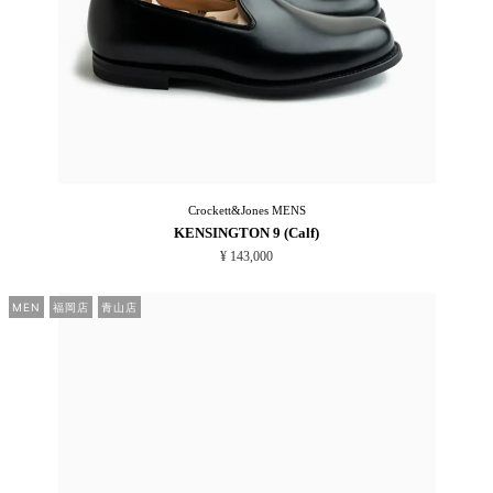
Crockett&Jones
MENS
KENSINGTON 9 (Calf)
¥ 143,000
MEN
福岡店
青山店