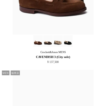
Crockett&Jones
MENS
CAVENDISH 3 (City sole)
¥ 137,500
MEN
福岡店