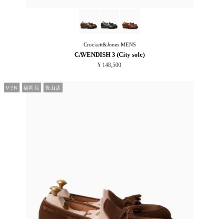
Crockett&Jones
MENS
CAVENDISH 3 (City sole)
¥ 148,500
MEN
福岡店
青山店