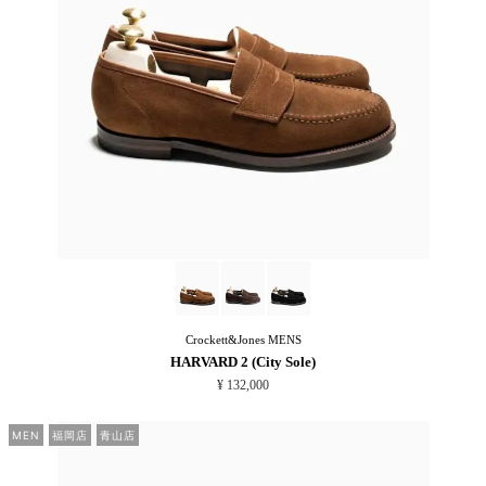
Crockett&Jones
MENS
HARVARD 2 (City Sole)
¥ 132,000
MEN
福岡店
青山店