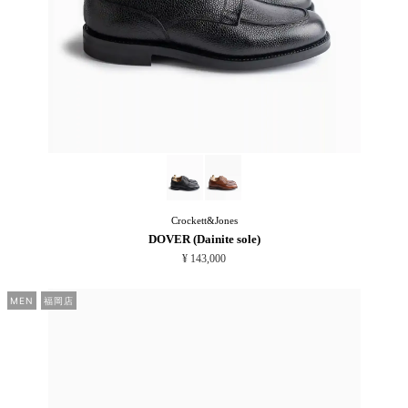
Crockett&Jones
DOVER (Dainite sole)
¥ 143,000
MEN
福岡店