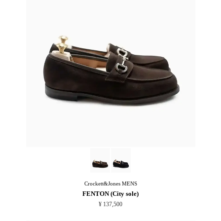
Crockett&Jones
MENS
FENTON (City sole)
¥ 137,500