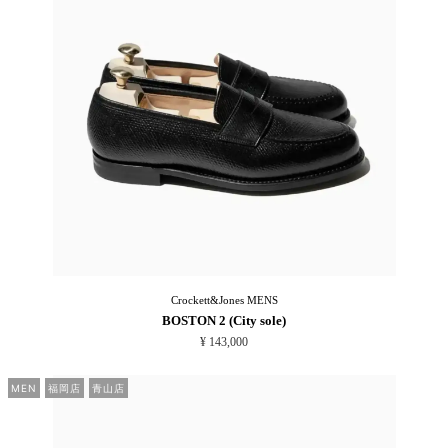
Crockett&Jones
MENS
BOSTON 2 (City sole)
¥ 143,000
MEN
福岡店
青山店