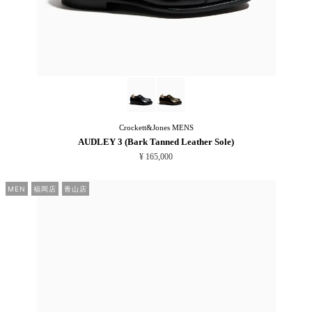
Crockett&Jones
MENS
AUDLEY 3 (Bark Tanned Leather Sole)
¥ 165,000
MEN
福岡店
青山店