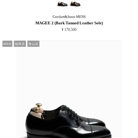
Crockett&Jones
MENS
MAGEE 2 (Bark Tanned Leather Sole)
¥ 170,500
MEN
福岡店
青山店