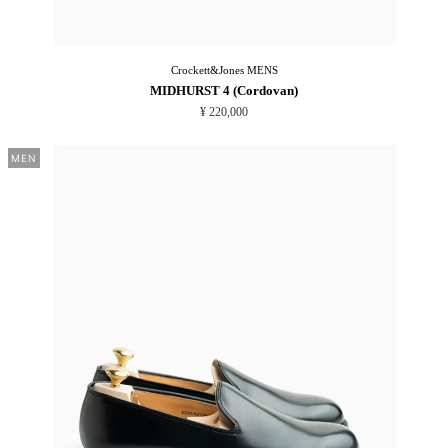
Crockett&Jones
MENS
MIDHURST 4 (Cordovan)
¥ 220,000
MEN