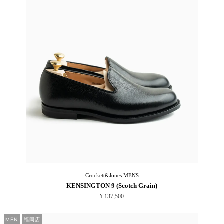
Crockett&Jones
MENS
KENSINGTON 9 (Scotch Grain)
¥ 137,500
MEN
福岡店