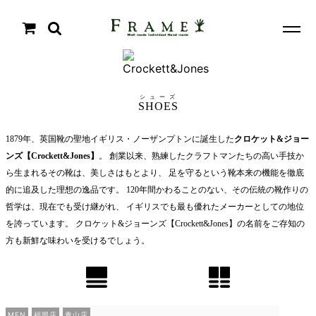
シューズ
SHOES
1879年、英国靴の聖地イギリス・ノーザンプトンに誕生した
クロケット&ジョー
ンズ【Crockett&Jones】
。 創業以来、熟練したクラフトマンたちの高い手技か
ら生まれるその靴は、美しさはもとより、 足を守るという靴本来の機能を徹底
的に追及した理想の逸品です。 120年間かわることのない、その伝統の靴作りの
哲学は、現在でも受け継がれ、 イギリスでも最も優れたメーカーとしての地位
を誇っています。 クロケット&ジョーンズ【Crockett&Jones】の名前をご存知の
方も新鮮な味わいを受けるでしょう。
MEN
福岡店
青山店