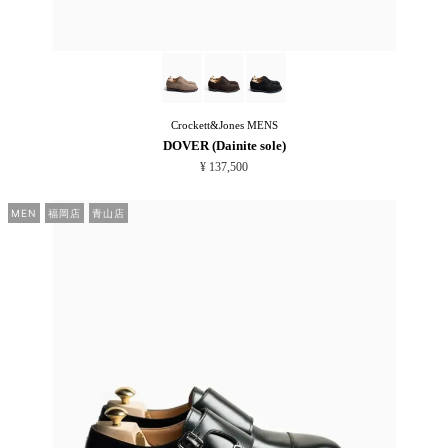
Crockett&Jones
MENS
DOVER (Dainite sole)
¥ 137,500
MEN
福岡店
青山店