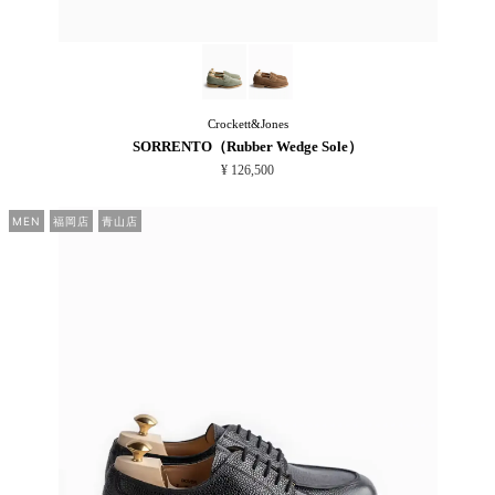
Crockett&Jones
SORRENTO（Rubber Wedge Sole）
¥ 126,500
MEN
福岡店
青山店