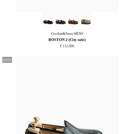
Crockett&Jones
MENS
BOSTON 2 (City sole)
¥ 132,000
MEN