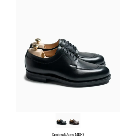
Crockett&Jones
MENS