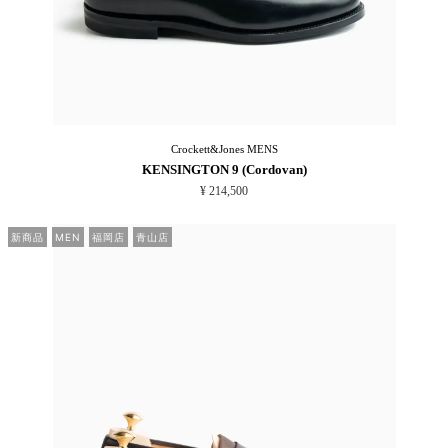
Crockett&Jones
MENS
KENSINGTON 9 (Cordovan)
¥ 214,500
新商品
MEN
福岡店
青山店