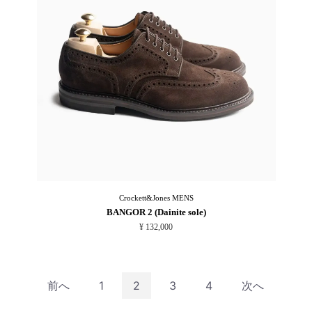
Crockett&Jones
MENS
BANGOR 2 (Dainite sole)
¥ 132,000
前へ
1
2
3
4
次へ