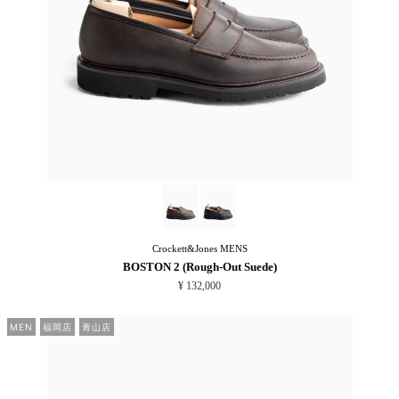
Crockett&Jones
MENS
BOSTON 2 (Rough-Out Suede)
¥ 132,000
MEN
福岡店
青山店