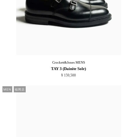
Crockett&Jones
MENS
TAY 3 (Dainite Sole)
¥ 159,500
MEN
福岡店