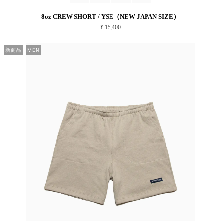
8oz CREW SHORT / YSE（NEW JAPAN SIZE）
¥ 15,400
新商品
MEN