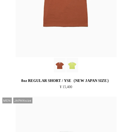
8oz REGULAR SHORT / YSE（NEW JAPAN SIZE）
¥ 15,400
MEN
JAPANsize