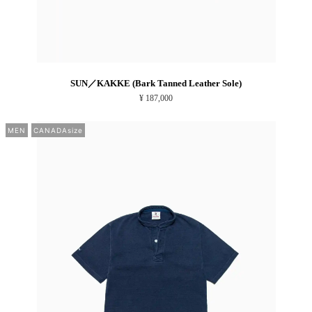
SUN／KAKKE (Bark Tanned Leather Sole)
¥ 187,000
MEN
CANADAsize