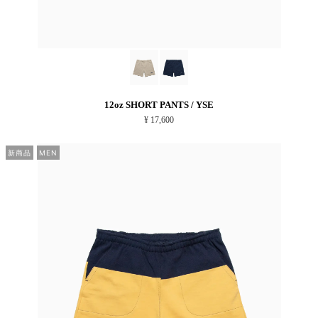
12oz SHORT PANTS / YSE
¥ 17,600
新商品
MEN