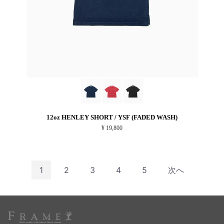
12oz HENLEY SHORT / YSF (FADED WASH)
¥ 19,800
1
2
3
4
5
次へ