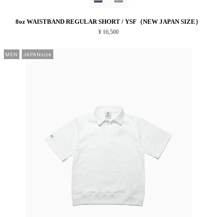
8oz WAISTBAND REGULAR SHORT / YSF（NEW JAPAN SIZE）
¥ 16,500
MEN
JAPANsize