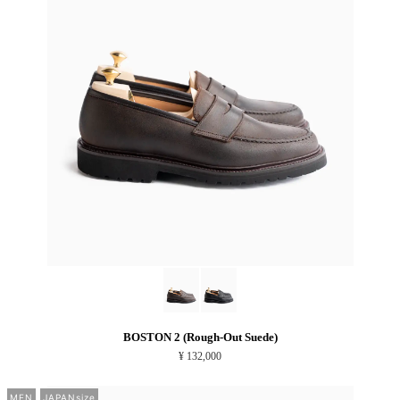
BOSTON 2 (Rough-Out Suede)
¥ 132,000
MEN
JAPANsize