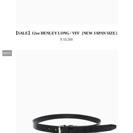
【SALE】12oz HENLEY LONG / VFF（NEW JAPAN SIZE）
¥ 10,560
MEN