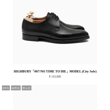
HIGHBURY「007/NO TIME TO DIE」MODEL (City Sole)
¥ 143,000
MEN
福岡店
青山店