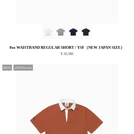
8oz WAISTBAND REGULAR SHORT / YSF（NEW JAPAN SIZE）
¥ 16,500
MEN
JAPANsize