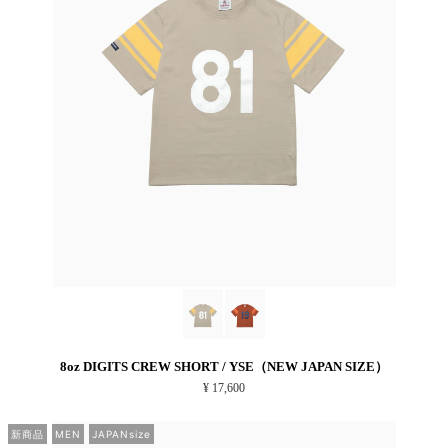
8oz DIGITS CREW SHORT / YSE（NEW JAPAN SIZE）
¥ 17,600
新商品
MEN
JAPANsize