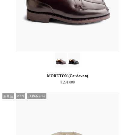
MORETON (Cordovan)
¥ 231,000
新商品
MEN
JAPANsize