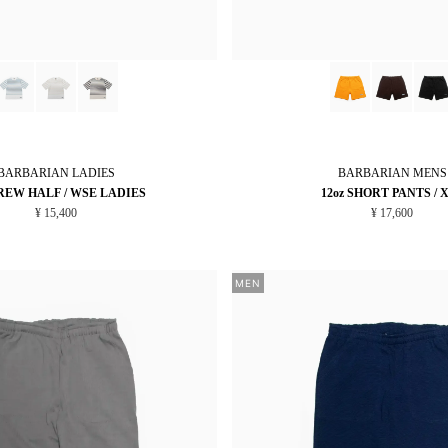
BARBARIAN
LADIES
BARBARIAN
MENS
CREW HALF / WSE LADIES
12oz SHORT PANTS / 
¥ 15,400
¥ 17,600
MEN