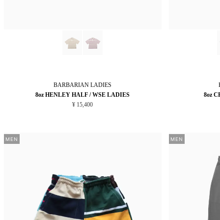
BARBARIAN
LADIES
8oz HENLEY HALF / WSE LADIES
8oz 
¥ 15,400
MEN
MEN