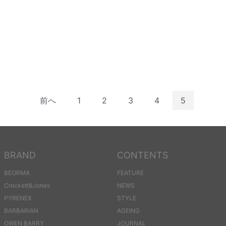
前へ
1
2
3
4
5
BRAND
CONTENTS
BEORMA
FEATURE
Crockett&Jones
NEWS
PYRENEX
STYLE
BARBARIAN
AGEING
OWEN BARRY
JOURNAL