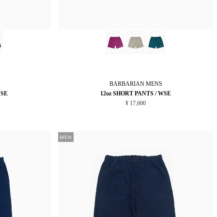
BARBARIAN
MENS
XSE
12oz SHORT PANTS / WSE
¥ 17,600
MEN