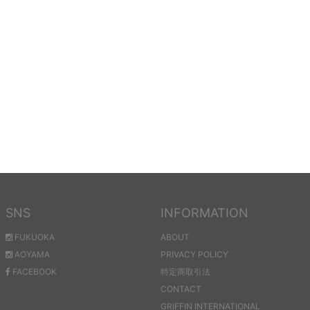
SNS
INFORMATION
FUKUOKA
ABOUT
AOYAMA
PRIVACY POLICY
FACEBOOK
特定商取引法
CONTACT
GRIFFIN INTERNATIONAL