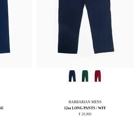
BARBARIAN
MENS
SE
12oz LONG PANTS / WFF
¥ 20,900